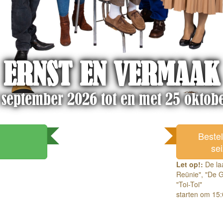
ERNST EN VERMAAK
 september 2026 tot en met 25 oktob
Beste
se
Let op!:
De laa
Reünie", "De G
"Toi-Toi"
starten om 15: